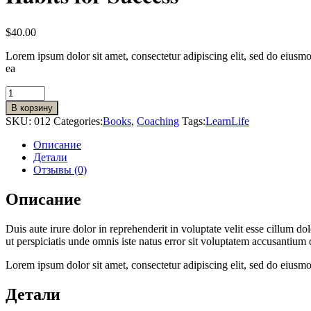
$
40.00
Lorem ipsum dolor sit amet, consectetur adipiscing elit, sed do eiusmo
ea
Habits
for
В корзину
Success
SKU:
012
Categories:
Books
,
Coaching
Tags:
Learn
Life
quantity
Описание
Детали
Отзывы (0)
Описание
Duis aute irure dolor in reprehenderit in voluptate velit esse cillum do
ut perspiciatis unde omnis iste natus error sit voluptatem accusantiu
Lorem ipsum dolor sit amet, consectetur adipiscing elit, sed do eiusm
Детали