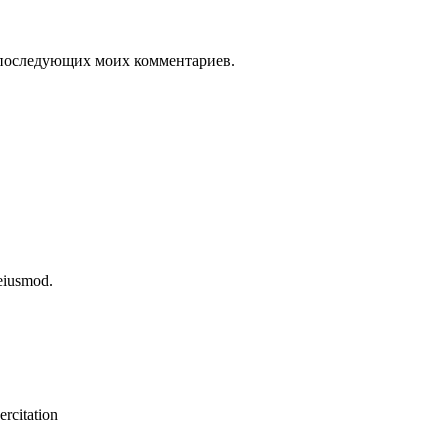
ля последующих моих комментариев.
 eiusmod.
rcitation