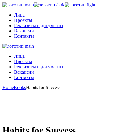
Skip
to
Лица
the
Проекты
content
Реквизиты и документы
Вакансии
Контакты
Лица
Проекты
Реквизиты и документы
Вакансии
Контакты
Home
Books
Habits for Success
Habits for Success